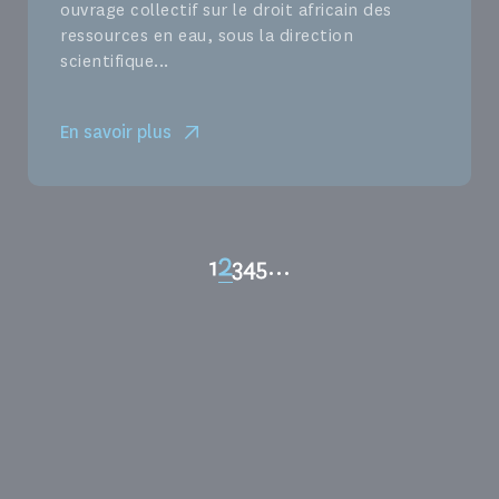
ouvrage collectif sur le droit africain des
ressources en eau, sous la direction
scientifique...
En savoir plus
2
1
3
4
5
...
Page
Page
Page
Page
Page
Pagination