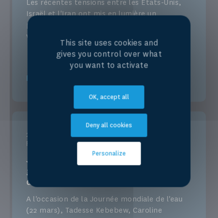
Les récentes tensions entre les États-Unis,
Israël et l'Iran ont mis en lumière un
problème crucial, mais souvent négligé : la
vulnérabilité des...
This site uses cookies and
gives you control over what
you want to activate
En savoir plus
OK, accept all
Deny all cookies
20.03.2026
Façonner le droit et les politiques
Personalize
Journée mondiale de l'eau 2026 | La
gouvernance de l'eau sous l'angle des droits
de l'homme : faire progresser l'é...
A l'occasion de la Journée mondiale de l'eau
(22 mars), Tadesse Kebebew, Caroline