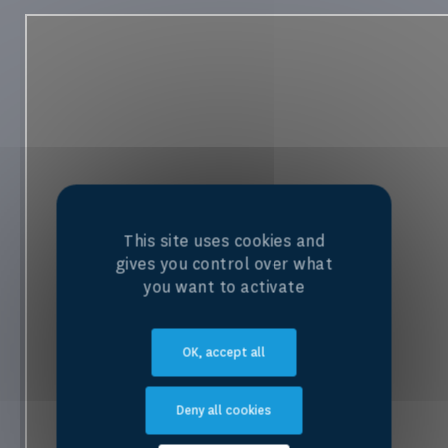
This site uses cookies and
gives you control over what
you want to activate
OK, accept all
Deny all cookies