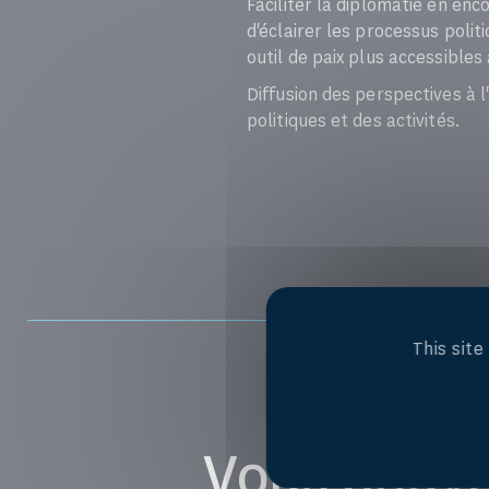
Faciliter la diplomatie en enc
d'éclairer les processus polit
outil de paix plus accessibles
Diffusion des perspectives à 
politiques et des activités.
This sit
Vous pouve