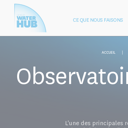
Cookies management panel
CE QUE NOUS FAISONS
Building
Protection de l'e
Peace
après les conf
ACCUEIL
Observatoir
L'une des principales