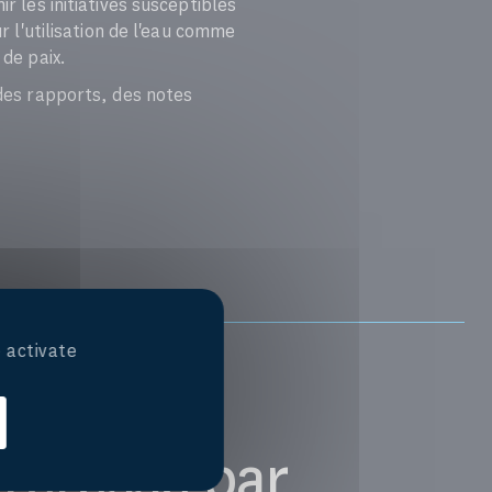
r les initiatives susceptibles
r l'utilisation de l'eau comme
 de paix.
 des rapports, des notes
 activate
téressé par