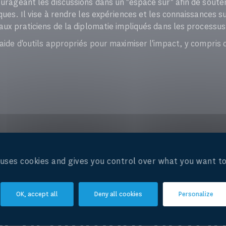
ourageant les discussions dans un "espace sûr" afin de souteni
iques. Il vise à rendre les expériences et les connaissances su
 aux praticiens de la diplomatie impliqués dans les processus
l'aide d'outils appropriés pour maximiser l'impact, y compris
e uses cookies and gives you control over what you want to
OK, accept all
Deny all cookies
Personalize
Informations complémentaires
z également être in