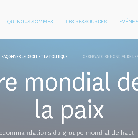
QUI NOUS SOMMES
LES RESSOURCES
EVÉNE
au pendant et
Vision et mission
Façonner le droit et
Gouvernance
L'équipe
L'éducation et
Partenaires
lits armés
les politiques
la formation
FAÇONNER LE DROIT ET LA POLITIQUE
OBSERVATOIRE MONDIAL DE L'EA
e mondial de
la paix
 recommandations du groupe mondial de haut ni