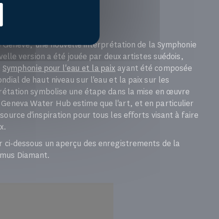
de Genève, une nouvelle interprétation de la Symphonie
velle version a été jouée par deux artistes suédois,
a
Symphonie pour l'eau et la paix
ayant été composée
dial de haut niveau sur l'eau et la paix sur les
prétation symbolise une étape dans la mise en œuvre
Geneva Water Hub estime que l'art, et en particulier
ource d'inspiration pour tous les efforts visant à faire
x.
er ci-dessous un aperçu des enregistrements de la
smus Diamant.