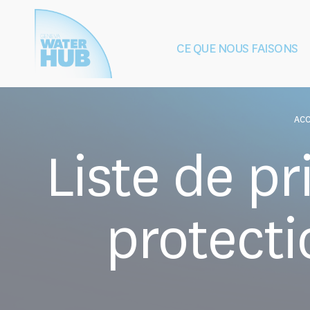
Cookies management panel
CE QUE NOUS FAISONS
Construction
Protection de
de la paix
après les 
ACC
Liste de pr
protecti