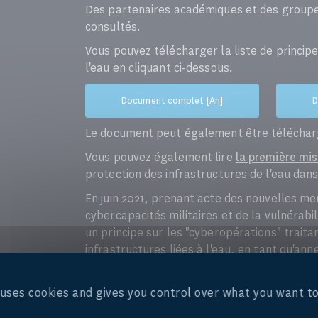
Des partenaires académiques et des groupe
consultés.
Vous pouvez télécharger la liste de princip
l'eau en cliquant ci-dessous.
Document complet [An]
D
Le document peut également être télécharg
Vous pouvez également lire
la première mis
protection des infrastructures de l'eau dans
En juin 2021, prenant acte des nouvelles me
cybercapacités militaires et de la vulnérab
un principe sur les "cyberopérations" traita
infrastructures liées à l'eau, en tant qu'an
principalement les règles et principes du dr
conduite des hostilités à ce nouveau domain
e uses cookies and gives you control over what you want to
du droit international, telles que le droit d
Vous pouvez télécharger l'annexe ci-dessou