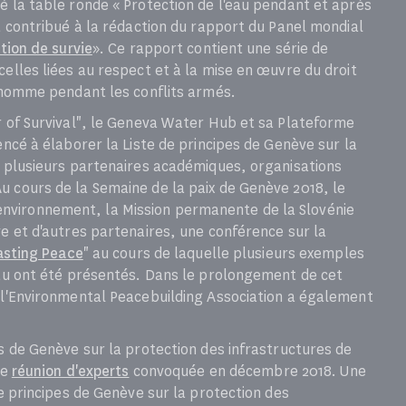
é la table ronde « Protection de l'eau pendant et après
t contribué à la rédaction du rapport du Panel mondial
tion de survie
». Ce rapport contient une série de
elles liées au respect et à la mise en œuvre du droit
l'homme pendant les conflits armés.
r of Survival", le Geneva Water Hub et sa Plateforme
encé à élaborer la Liste de principes de Genève sur la
c plusieurs partenaires académiques, organisations
 cours de la Semaine de la paix de Genève 2018, le
vironnement, la Mission permanente de la Slovénie
ve et d'autres partenaires, une conférence sur la
Lasting Peace
" au cours de laquelle plusieurs exemples
eau ont été présentés. Dans le prolongement de cet
 l'Environmental Peacebuilding Association a également
es de Genève sur la protection des infrastructures de
ne
réunion d'experts
convoquée en décembre 2018. Une
de principes de Genève sur la protection des