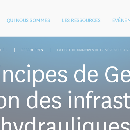
QUI NOUS SOMMES
LES RESSOURCES
EVÉNE
 l'eau pendant et
Vision et mission
Gouvernance
Façonner le droit
L'équipe
L'éducation et
Partenaires
conflits armés
et les politiques
la formation
UEIL
RESSOURCES
LA LISTE DE PRINCIPES DE GENÈVE SUR LA PR
incipes de G
on des infras
hydraulique