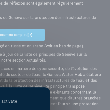
s de réflexion sont également régulièrement
es de Genève sur la protection des infrastructures de
ocument complet [Fr]
é en russe et en arabe (voir en bas de page).
e à jour
de la liste de principes de Genève sur la
 notre section Actualités.
naces en matière de cybersécurité, de l'évolution des
ilité du secteur de l'eau, le Geneva Water Hub a élaboré
nt de la protection des infrastructures de l'eau et des
nexe à la Liste de Genève. Ce principe transpose
oit international humanitaire existants concernant la
e. Le principe indique également que d'autres branches
 activate
es droits de l'homme, pourraient fournir une protection.
s.