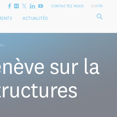
CONTACTEZ NOUS
EN
FR
MENTS
ACTUALITÉS
Définir l'agenda
Services
de recherche
de conseil
O...
enève sur la
tructures
s