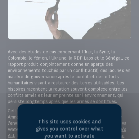
Avec des études de cas concernant l'Irak, la Syrie, la
Colombie, le Yémen, l'Ukraine, la RDP Laos et le Sénégal, ce
rapport produit conjointement donne un aperçu des
environnements touchés par un conflit actif, des lacunes en
matière de gouvernance après le conflit et des efforts
humanitaires visant à restaurer des terres utilisables. Les
histoires racontent la relation souvent complexe entre les
conflits armés et leur empreinte sur l'environnement, qui
persiste longtemps après que les armes se sont tues.
Cette publication est le fruit d'une collaboration entre
Amnesty International
, l'
Observatoire des conflits et de
This site uses cookies and
l'environnement
, l'
Environmental Law Institute
, le Geneva
gives you control over what
Water Hub, le
Global Green Institute
,
Norwegian People's
you want to activate
Aid
, le
PAX
, l'
Universidad Externado de Colombia
et le
Zoï