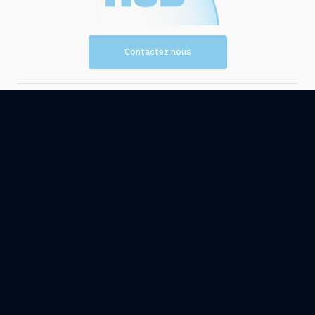
Contactez nous
Vision et
Les
mission
ressources
Evénements
Actualités