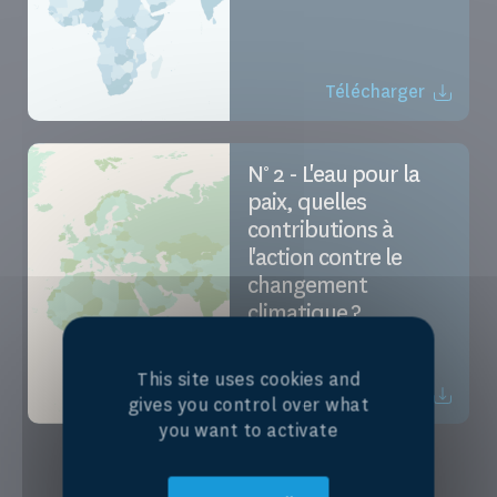
Télécharger
N° 2 - L'eau pour la
paix, quelles
contributions à
l'action contre le
changement
climatique ?
This site uses cookies and
Télécharger
gives you control over what
you want to activate