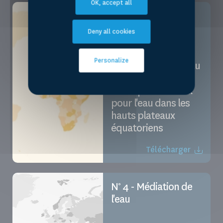
OK, accept all
N° 3 - Coproduction
de connaissances,
Deny all cookies
services
écosystémiques et
Personalize
conservation de l'eau
: négociation du
fonds plurinational
pour l'eau dans les
hauts plateaux
équatoriens
Télécharger
N° 4 - Médiation de
l'eau