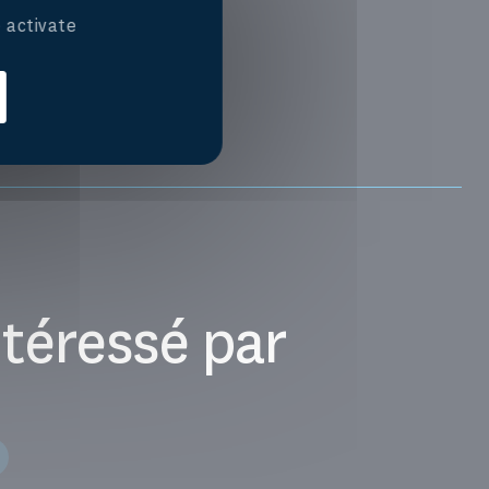
 activate
téressé par