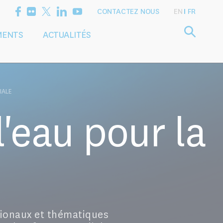
CONTACTEZ NOUS
EN
FR
MENTS
ACTUALITÉS
Définir l'agenda
Services
de recherche
de conseil
IALE
'eau pour la
gionaux et thématiques