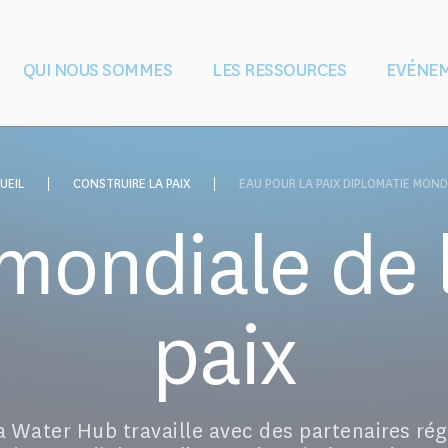
QUI NOUS SOMMES
LES RESSOURCES
EVÉNE
 l'eau pendant et
Vision et mission
Gouvernance
Façonner le droit
L'équipe
L'éducation et
Partenaires
conflits armés
et les politiques
la formation
UEIL
CONSTRUIRE LA PAIX
EAU POUR LA PAIX DIPLOMATIE MOND
mondiale de l
paix
a Water Hub travaille avec des partenaires ré