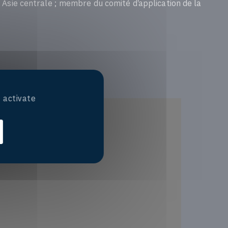
n Asie centrale ; membre du comité d'application de la
isponible ci-dessous.
 activate