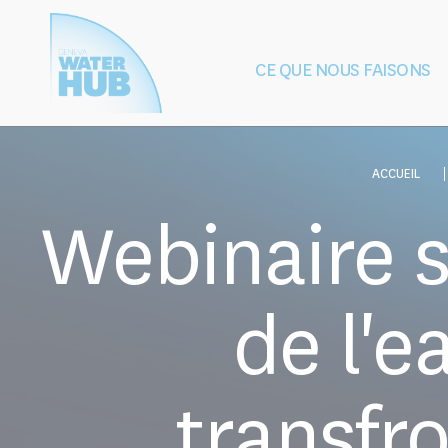
Cookies management panel
CE QUE NOUS FAISONS
Construction
Protection de
de la paix
après les 
ACCUEIL
Webinaire s
de l'e
transfro