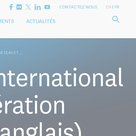
CONTACTEZ NOUS
EN
FR
MENTS
ACTUALITÉS
Définir l'agenda
Services
de recherche
de conseil
 L'EAU ET ...
nternational
ération
 anglais)