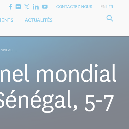
CONTACTEZ NOUS
EN
FR
MENTS
ACTUALITÉS
Définir l'agenda
Services
de recherche
de conseil
IVEAU ...
nel mondial
Sénégal, 5-7