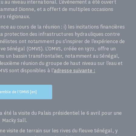
eau au niveau international. L'événement a été ouvert
hammad Dionne, et a offert de multiples occasions
urs régionaux.
e au cours de la réunion : i) les incitations financières
) la protection des infrastructures hydrauliques contre
panélistes ont notamment pu s'inspirer de l'expérience de
euve Sénégal (OMVS). L'OMVS, créée en 1972, offre un
ns un bassin transfrontalier, notamment au Sénégal,
euxième réunion du groupe de haut niveau sur l'eau et
MVS sont disponibles à l'
adresse suivante :
emble de l'OMVS [en]
 été la visite du Palais présidentiel le 6 avril pour une
. Macky Sall.
e visite de terrain sur les rives du fleuve Sénégal, y