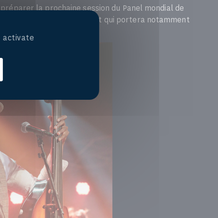
préparer la prochaine session du Panel mondial de
ne à la fin de l'année 2016, et qui portera notamment
 activate