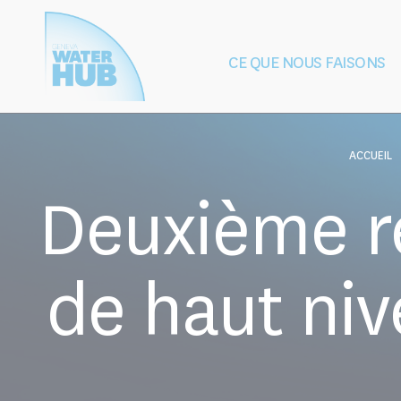
Cookies management panel
CE QUE NOUS FAISONS
Construction
Protection de
de la paix
après les 
ACCUEIL
Deuxième r
de haut niv