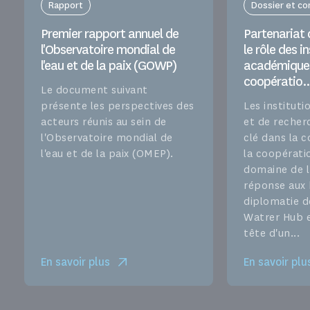
Rapport
Dossier et c
Premier rapport annuel de
Partenariat d
l'Observatoire mondial de
le rôle des i
l'eau et de la paix (GOWP)
académiques
coopératio..
Le document suivant
présente les perspectives des
Les institut
acteurs réunis au sein de
et de recher
l'Observatoire mondial de
clé dans la 
l'eau et de la paix (OMEP).
la coopérati
domaine de l
réponse aux 
diplomatie d
Watrer Hub es
tête d'un...
En savoir plus
En savoir plu