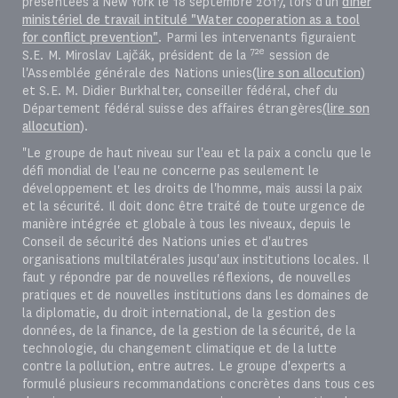
présentées à New York le 18 septembre 2017, lors d'un
dîner
ministériel de travail intitulé "Water cooperation as a tool
for conflict prevention"
. Parmi les intervenants figuraient
72e
S.E. M. Miroslav Lajčák, président de la
session de
l'Assemblée générale des Nations unies
(lire son allocution
)
et S.E. M. Didier Burkhalter, conseiller fédéral, chef du
Département fédéral suisse des affaires étrangères
(lire son
allocution
).
"Le groupe de haut niveau sur l'eau et la paix a conclu que le
défi mondial de l'eau ne concerne pas seulement le
développement et les droits de l'homme, mais aussi la paix
et la sécurité. Il doit donc être traité de toute urgence de
manière intégrée et globale à tous les niveaux, depuis le
Conseil de sécurité des Nations unies et d'autres
organisations multilatérales jusqu'aux institutions locales. Il
faut y répondre par de nouvelles réflexions, de nouvelles
pratiques et de nouvelles institutions dans les domaines de
la diplomatie, du droit international, de la gestion des
données, de la finance, de la gestion de la sécurité, de la
technologie, du changement climatique et de la lutte
contre la pollution, entre autres. Le groupe d'experts a
formulé plusieurs recommandations concrètes dans tous ces