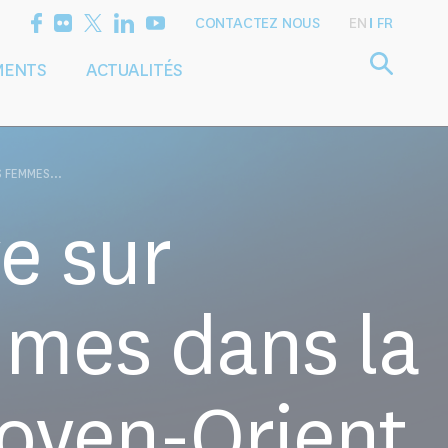
CONTACTEZ NOUS
EN
FR
MENTS
ACTUALITÉS
Définir l'agenda
Services
de recherche
de conseil
 FEMMES...
e sur
mmes dans la
Moyen-Orient