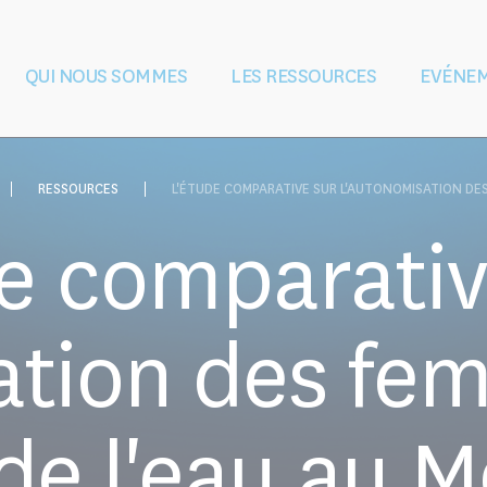
QUI NOUS SOMMES
LES RESSOURCES
EVÉNE
 l'eau pendant et
Vision et mission
Gouvernance
Façonner le droit
L'équipe
L'éducation et
Partenaires
conflits armés
et les politiques
la formation
RESSOURCES
L'ÉTUDE COMPARATIVE SUR L'AUTONOMISATION DES
e comparativ
ation des fe
de l'eau au 