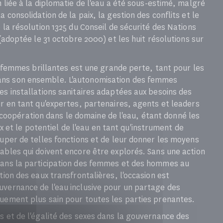
 liée à la diplomatie de l'eau a été sous-estimé, malgré
consolidation de la paix, la gestion des conflits et le
 la résolution 1325 du Conseil de sécurité des Nations
 (adoptée le 31 octobre 2000) et les huit résolutions sur
de femmes brillantes est une grande perte, tant pour les
ans son ensemble. L'autonomisation des femmes
es installations sanitaires adaptées aux besoins des
ir en tant qu'expertes, partenaires, agents et leaders
opération dans le domaine de l'eau, étant donné les
aix et le potentiel de l'eau en tant qu'instrument de
cuper de telles fonctions et de leur donner les moyens
ables qui doivent encore être explorés. Sans une action
dans la participation des femmes et des hommes au
tion des eaux transfrontalières, l'occasion est
uvernance de l'eau inclusive pour un partage des
quement plus sain pour toutes les parties prenantes.
s et de l'égalité des sexes dans la gouvernance des