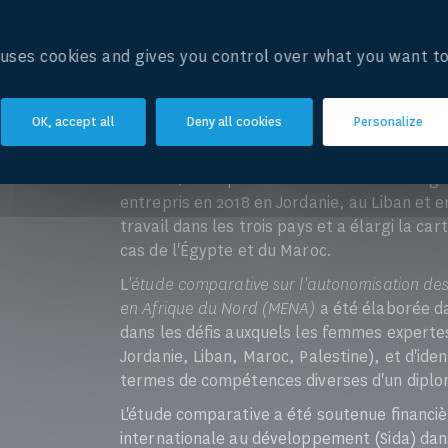
eaux partagées n'ont pas reçu suffisamment 
cours sur le terrain. Afin de contribuer à ce
e uses cookies and gives you control over what you want to
Mediterranean (GWP-Med) et le Geneva Wate
et ont initié une collaboration sur le rôle 
l'accent sur la région du Moyen-Orient et de 
OK, accept all
Deny all cookies
Personalize
travail technique/de cartographie sur le sta
femmes dans le cadre de la diplomatie de l'
de l'eau, en capitalisant sur la méthodologie
entrepris en 2018 en Jordanie, au Liban et en
travail dans les trois pays et a élargi la c
cas de l'Égypte et du Maroc.
L
'étude comparative sur l'autonomisation de
en Afrique du Nord (MENA)
a été élaborée dan
dans les défis auxquels les femmes experte
Jordanie, Liban, Maroc, Palestine), et d'ide
termes de compétences diverses d'un diploma
L'étude comparative a été soutenue financi
internationale au développement (Sida) dan