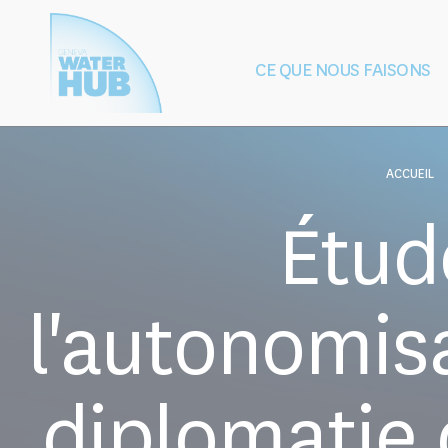
Cookies management panel
CE QUE NOUS FAISONS
Construction
Protection de
de la paix
après les 
ACCUEIL
Étud
l'autonomis
diplomatie 