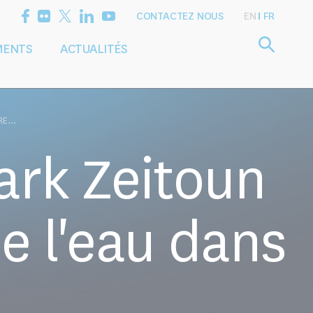
CONTACTEZ NOUS
EN
FR
MENTS
ACTUALITÉS
Définir l'agenda
Services
de recherche
de conseil
E...
ark Zeitoun
e l'eau dans