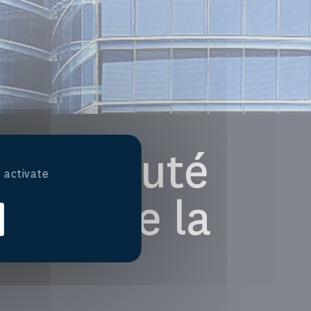
 La cruauté
 activate
essource la