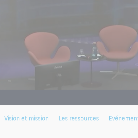
Vision et mission
Les ressources
Evénemen