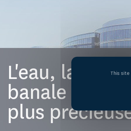
L'eau, la guerr
This sit
banale de notr
plus précieuse