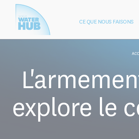
Cookies management panel
CE QUE NOUS FAISONS
Construction
Protection de
de la paix
après les 
ACC
L'armement
explore le 