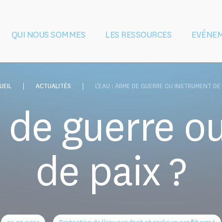
QUI NOUS SOMMES
LES RESSOURCES
EVÉNE
 l'eau pendant et
Vision and Mission
Façonner le droit
Gouvernance
L'équipe
L'éducation et
Partenaire
conflits armés
et les politiques
la formation
UEIL
ACTUALITÉS
L'EAU : ARME DE GUERRE OU INSTRUMENT DE 
e de guerre o
de paix ?