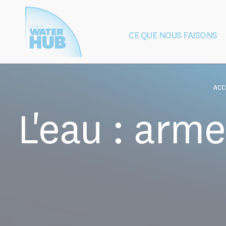
Cookies management panel
CE QUE NOUS FAISONS
Construction
Protection de
de la paix
après les 
ACC
L'eau : arm