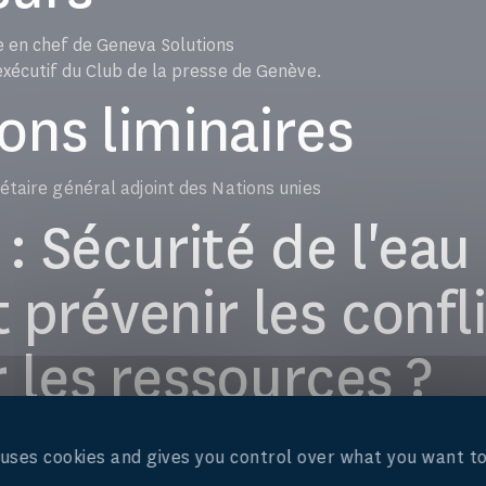
e en chef de Geneva Solutions
exécutif du Club de la presse de Genève.
ons liminaires
étaire général adjoint des Nations unies
: Sécurité de l'eau 
révenir les confli
 les ressources ?
 de la politique humanitaire à l'UNICEF
e uses cookies and gives you control over what you want to
e général de l'Union interparlementaire