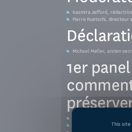
Kasmira Jefford, rédactric
Pierre Ruetschi, directeur 
Déclarati
Michael Møller, ancien secr
1er panel 
comment p
préserver
Ségolène Adam, responsable
This sit
Martin Chungong, Secrétair