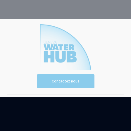
Contactez nous
Vision et
Les
mission
ressources
Evénements
Actualités