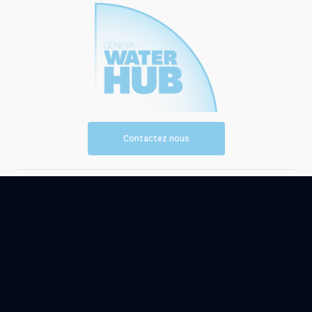
Contactez nous
Vision et
Les
mission
ressources
Evénements
Actualités