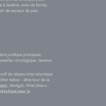
ée à Genève, avec de fortes
vir de vecteur de paix.
ère juridique principale,
onseiller stratégique, Geneva
utif du réseau inter-islamique
khor Ndour - directeur de la
ment
, Sénégal, Mme Dinara
rétatique pour la