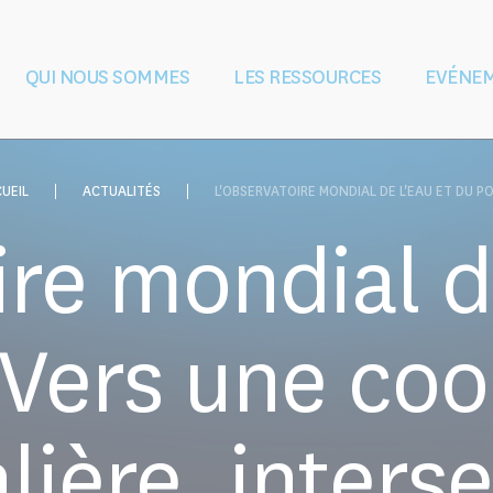
QUI NOUS SOMMES
LES RESSOURCES
EVÉNE
au pendant et
Vision et mission
Façonner le droit et
Gouvernance
L'équipe
L'éducation et
Partenaires
lits armés
les politiques
la formation
UEIL
ACTUALITÉS
L'OBSERVATOIRE MONDIAL DE L'EAU ET DU POI
re mondial d
: Vers une co
lière, interse