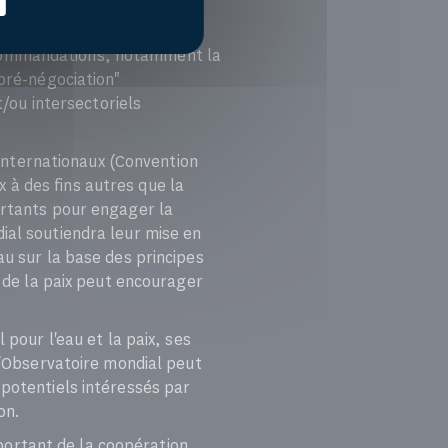
ecommandations, notamment la
"pré-négociation"
t/ou intersectoriels
s internationaux (Convention
ux à des fins autres que la
ortants pour engager la
ial soutiendra leur mise en
au sur la base des principes
t de la paix peut encourager
 pour l'eau et la paix, ses
 l'Observatoire mondial peut
 potentiels intéressés par
on.
ortant de la coopération