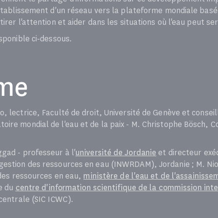
'établissement d'un réseau vers la plateforme mondiale bas
irer l'attention et aider dans les situations où l'eau peut ser
sponible ci-dessous.
me
 lectrice, Faculté de droit, Université de Genève et conseill
ire mondial de l'eau et de la paix - M. Christophe Bösch, C
gad - professeur à l'
université de Jordanie
et directeur exéc
gestion des ressources en eau (INWRDAM), Jordanie ; M. Nio
n des ressources en eau,
ministère de l'eau et de l'assainisse
te du
centre d'information scientifique de la commission inte
centrale (SIC ICWC).