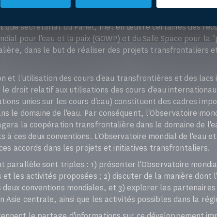
t que secrétariat du Panel, met en œuvre certaines des r
ndial pour l'eau et la paix (GOWP) et du Safe Space pour la 
alière, dans le but de réaliser des projets transfrontaliers e
n et l'utilisation des cours d'eau transfrontières et des lac
 le droit relatif aux utilisations des cours d'eau internationa
tions unies sur les cours d'eau) constituent des cadres imp
ns le domaine de l'eau. Par conséquent, l'Observatoire mond
agera la coopération transfrontalière dans le domaine de l'e
ts à ces deux conventions. L'Observatoire mondial de l'eau e
 ces accords dans les projets et initiatives transfrontaliers.
 parallèle sont triples : 1) présenter l'Observatoire mondial
 et les activités proposées ; 2) discuter de la manière dont
 deux conventions mondiales, et 3) explorer les partenaires
Asie centrale, ainsi que les activités possibles dans la régi
ennent le partage d'informations sur ce développement imp