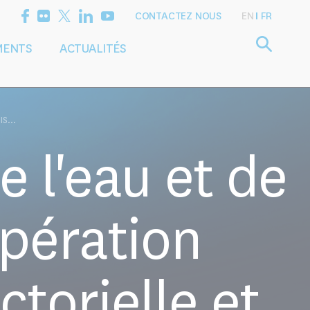
CONTACTEZ NOUS
EN
FR
MENTS
ACTUALITÉS
Définir l'agenda
Services
de recherche
de conseil
S...
e l'eau et de
opération
ctorielle et