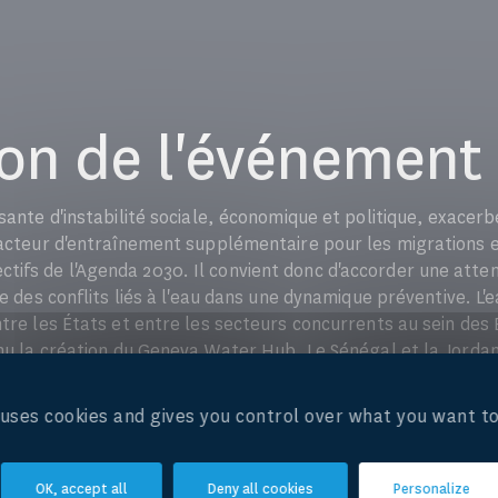
ion de l'événement
ssante d'instabilité sociale, économique et politique, exace
facteur d'entraînement supplémentaire pour les migrations et 
fs de l'Agenda 2030. Il convient donc d'accorder une attent
ce des conflits liés à l'eau dans une dynamique préventive. L'
tre les États et entre les secteurs concurrents au sein des É
enu la création du Geneva Water Hub. Le Sénégal et la Jordan
ub et s'engagent à mettre en lumière la relation entre l'ea
'engagement en faveur de l'agenda de l'eau et de la paix, l
e uses cookies and gives you control over what you want to
HLPWP) a été lancé par quinze pays en 2015. Son rapport fina
ration dans le domaine de l'eau à tous les niveaux pour la pai
OK, accept all
Deny all cookies
Personalize
t été approuvées par le groupe mondial de haut niveau sur