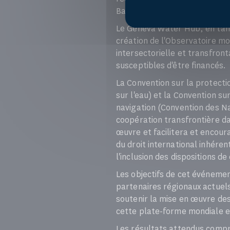
Banque mondiale.
Le Geneva Water Hub, en tan
création de l'Observatoire mo
intersectorielle et transfront
susceptibles d'être financés.
La Convention sur la protectio
sur l'eau) et la Convention sur
navigation (Convention des Na
coopération transfrontière da
œuvre et facilitera et encour
du droit international inhéren
l'inclusion des dispositions de
Les objectifs de cet événement
partenaires régionaux actuels
soutenir la mise en œuvre des
cette plate-forme mondiale en 
Les résultats attendus compr