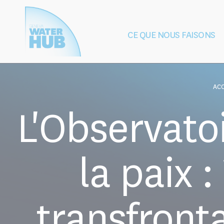
Cookies management panel
CE QUE NOUS FAISONS
Building
Protection de l'e
Peace
après les conf
ACC
L'Observatoi
la paix 
transfronta