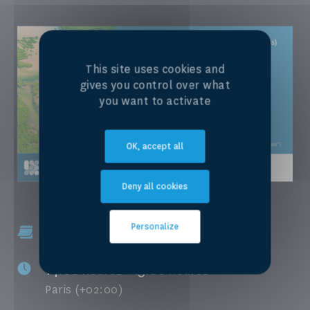
This site uses cookies and
gives you control over what
you want to activate
OK, accept all
Deny all cookies
Personalize
27 août 2024 - 28 août 2024
14:00 heures - 15:00 heures
Paris (+02:00)