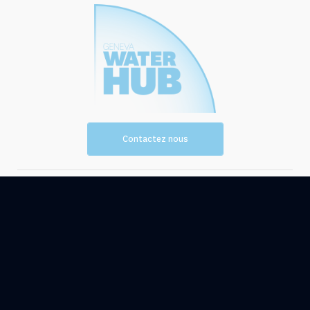
Contactez nous
Vision et
Les
mission
ressources
Evénements
Actualités