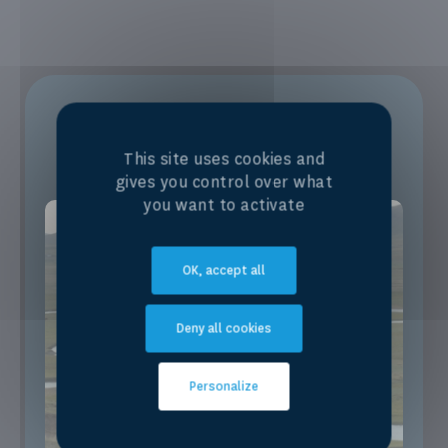
Impact
This site uses cookies and
gives you control over what
you want to activate
OK, accept all
Deny all cookies
Personalize