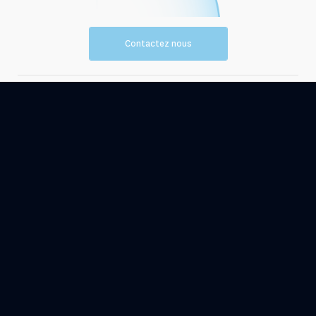
Contactez nous
Vision et
Les
mission
ressources
Evénements
Actualités