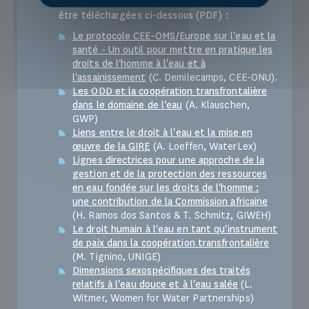
Les présentations des participants peuvent
être téléchargées ci-dessous (PDF) :
Le protocole CEE-OMS/Europe sur l'eau et la
santé - Un outil pour mettre en pratique les
droits de l'homme à l'eau et à
l'assainissement
(C. Demilecamps, CEE-ONU).
Les ODD et la coopération transfrontalière
dans le domaine de l'eau
(A. Klauschen,
GWP)
Liens entre le droit à l'eau et la mise en
œuvre de la GIRE
(A. Loeffen, WaterLex)
Lignes directrices pour une approche de la
gestion et de la protection des ressources
en eau fondée sur les droits de l'homme :
une contribution de la Commission africaine
(H. Ramos dos Santos & T. Schmitz, GIWEH)
Le droit humain à l'eau en tant qu'instrument
de paix dans la coopération transfrontalière
(M. Tignino, UNIGE)
Dimensions sexospécifiques des traités
relatifs à l'eau douce et à l'eau salée
(L.
Witmer, Women for Water Partnerships)