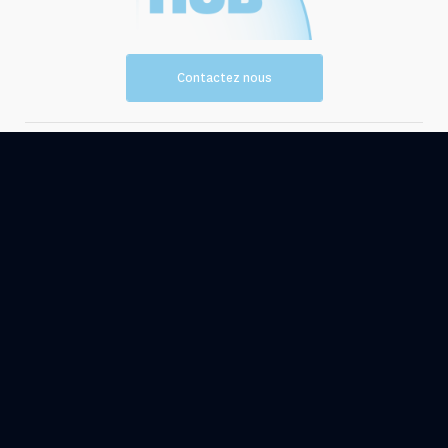
Contactez nous
Vision et
Les
mission
ressources
Evénements
Actualités