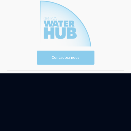
Contactez nous
Vision et
Les
mission
ressources
Evénements
Actualités