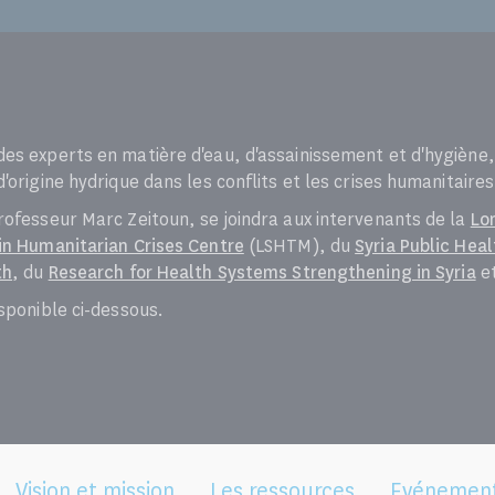
es experts en matière d'eau, d'assainissement et d'hygiène, 
'origine hydrique dans les conflits et les crises humanitaires
rofesseur Marc Zeitoun, se joindra aux intervenants de la
Lo
in Humanitarian Crises Centre
(LSHTM), du
Syria Public Hea
th
, du
Research for Health Systems Strengthening in Syria
et
sponible ci-dessous.
Vision et mission
Les ressources
Evénemen