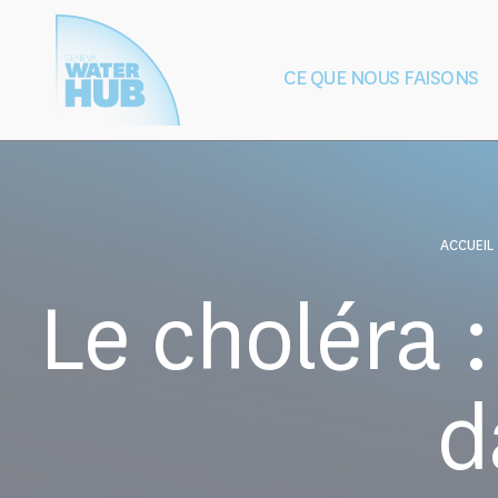
Cookies management panel
CE QUE NOUS FAISONS
Construction
Protection de
de la paix
après les 
ACCUEIL
Le choléra 
d