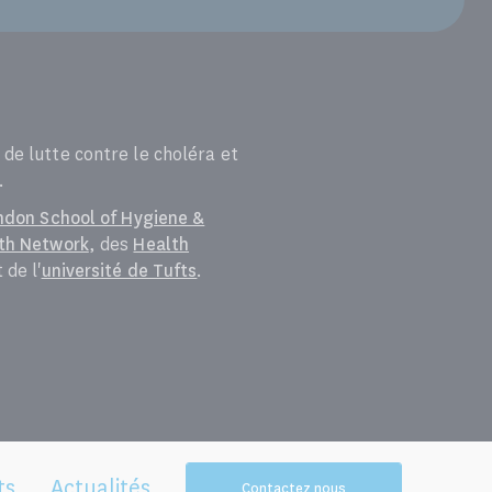
de lutte contre le choléra et
.
ndon School of Hygiene &
lth Network
, des
Health
 de l'
université de Tufts
.
ts
Actualités
Contactez nous