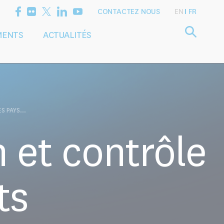
CONTACTEZ NOUS
EN
FR
MENTS
ACTUALITÉS
Définir l'agenda
Services
de recherche
de conseil
S PAYS...
 et contrôle
ts