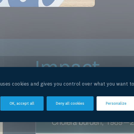
Impact
e uses cookies and gives you control over what you want to
Impact
OK, accept all
Deny all cookies
Personalize
L'enregistrement complet de l'événement est