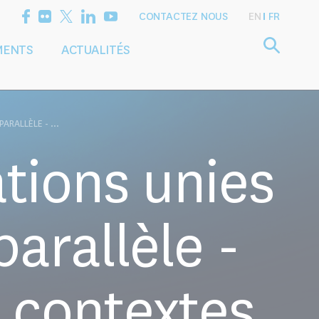
CONTACTEZ NOUS
EN
FR
MENTS
ACTUALITÉS
Définir l'agenda
Services
de recherche
de conseil
ARALLÈLE - ...
tions unies
arallèle -
s contextes