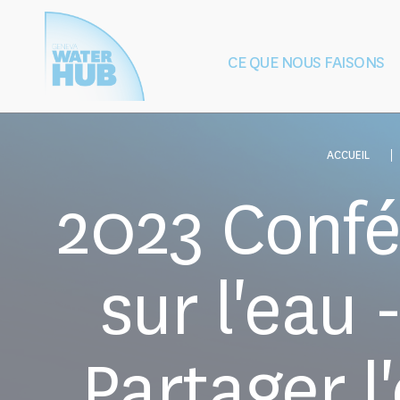
Cookies management panel
CE QUE NOUS FAISONS
Construction
Protection de
de la paix
après les 
ACCUEIL
2023 Confé
sur l'eau
Partager l