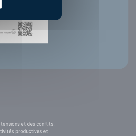
 tensions et des conflits.
tivités productives et