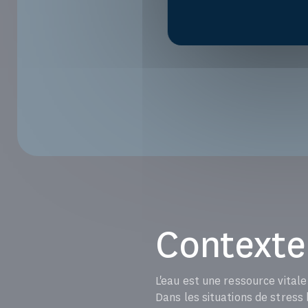
Contexte
L'eau est une ressource vitale
Dans les situations de stress 